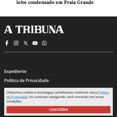
leite condensado em Praia Grande
Expediente
Política de Privacidade
Termos de Uso
Utilizamos cookies e tecnologias semelhantes conforme nossa
Política
de Privacidade
. Ao continuar navegando, você concorda com essas
Seus Dados
condições.
CONCORDO