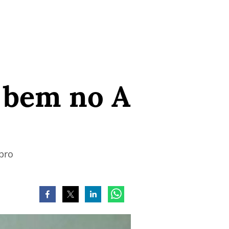
r bem no A
bro