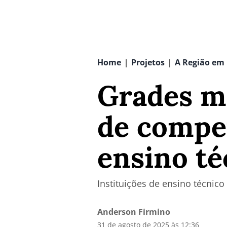
Home
Projetos
A Região em
|
|
Grades ma
de compe
ensino té
Instituições de ensino técni
Anderson Firmino
31 de agosto de 2025 às 12:36