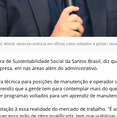
c World, observa carência em ofícios como soldador e pintor: rec
a de Sustentabilidade Social da Santos Brasil, diz
presa, em nas áreas além do administrativo.
ra técnica para posições de manutenção e operador 
prendiz que a gente tem para contemplar mais do que
azer programas voltados para um aprendiz de manutenç
ptação à essa realidade do mercado de trabalho. “É 
uer essa mão de obra qualificada, tem que viabilizar 