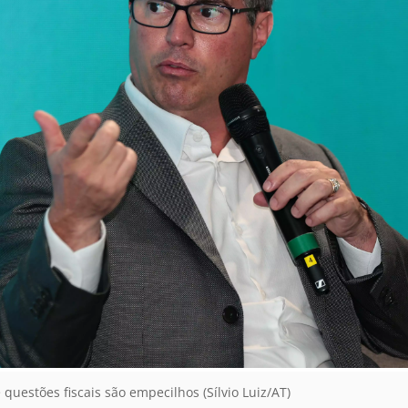
estões fiscais são empecilhos (Sílvio Luiz/AT)