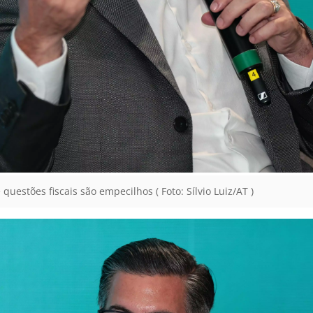
stões fiscais são empecilhos ( Foto: Sílvio Luiz/AT )