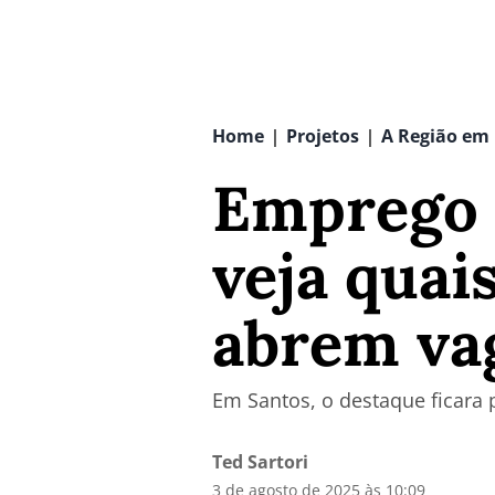
Home
Projetos
A Região em
|
|
Emprego n
veja quai
abrem va
Em Santos, o destaque ficara p
Ted Sartori
3 de agosto de 2025 às 10:09