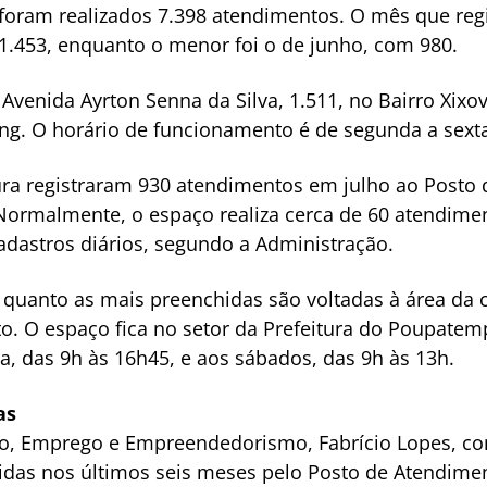
 foram realizados 7.398 atendimentos. O mês que re
 1.453, enquanto o menor foi o de junho, com 980.
 Avenida Ayrton Senna da Silva, 1.511, no Bairro Xix
ing. O horário de funcionamento é de segunda a sexta
ura registraram 930 atendimentos em julho ao Posto
 Normalmente, o espaço realiza cerca de 60 atendime
cadastros diários, segundo a Administração.
 quanto as mais preenchidas são voltadas à área da 
to. O espaço fica no setor da Prefeitura do Poupate
ra, das 9h às 16h45, e aos sábados, das 9h às 13h.
as
orto, Emprego e Empreendedorismo, Fabrício Lopes, 
idas nos últimos seis meses pelo Posto de Atendime