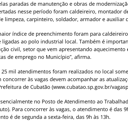
las paradas de manutenção e obras de modernização 
rtadas nesse período foram caldeireiro, montador de
de limpeza, carpinteiro, soldador, armador e auxiliar
maior índice de preenchimento foram para caldeirei
 ligadas ao polo industrial local. Também é importa
ução civil, setor que vem apresentando aquecimento 
as de emprego no Município”, afirma.
e 25 mil atendimentos foram realizados no local som
m concorrer às vagas devem acompanhar as atualizaçõ
 Prefeitura de Cubatão (www.cubatao.sp.gov.br/vagasp
esencialmente no Posto de Atendimento ao Trabalhado
outo). Para concorrer às vagas, o atendimento é das 
to é de segunda a sexta-feira, das 9h às 13h.