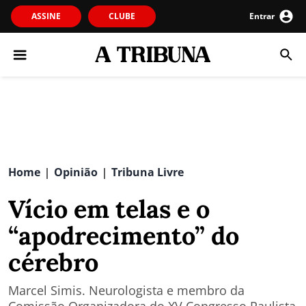
ASSINE
CLUBE
Entrar
Home
Opinião
Tribuna Livre
|
|
Vício em telas e o
“apodrecimento” do
cérebro
Marcel Simis. Neurologista e membro da