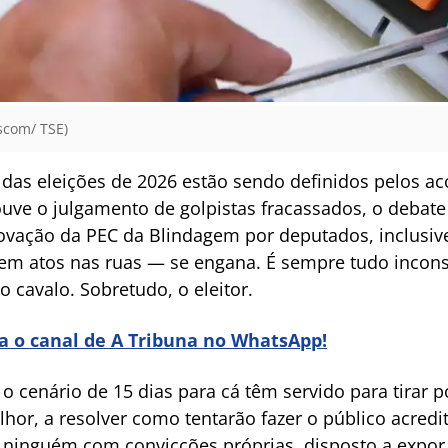
Ascom/ TSE)
das eleições de 2026 estão sendo definidos pelos a
ve o julgamento de golpistas fracassados, o debate
vação da PEC da Blindagem por deputados, inclusive 
 em atos nas ruas — se engana. É sempre tudo inconsta
 cavalo. Sobretudo, o eleitor.
ra o canal de A Tribuna no WhatsApp!
 cenário de 15 dias para cá têm servido para tirar p
hor, a resolver como tentarão fazer o público acred
 ninguém com convicções próprias, disposto a expor