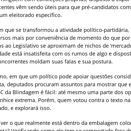
recentes vêm sendo úteis para que pré-candidatos c
 um eleitorado específico.
m que se transformou a atividade político-partidária,
rsos mais por conveniência de momento do que por 
s ao Legislativo se aproximam de nichos de ‘mercad
dade está insatisfeita com os rumos de algo e dispo
oncorrentes moldam suas falas e sua postura.
ismo, em que um político pode apoiar questões consi
ta, deputados procuram assuntos para mostrar que e
EC da Blindagem é fácil: até mesmo uma parte dos op
nhice extrema. Porém, quem votou contra o texto na
do, e explorará isso.
 ver o que realmente está dentro da embalagem color
esenta? Verificando como ele tem se comportado fora d