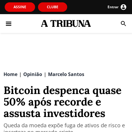
ASSINE
CLUBE
Entrar
Home
Opinião
Marcelo Santos
|
|
Bitcoin despenca quase
50% após recorde e
assusta investidores
Queda da moeda expõe fuga de ativos de risco e