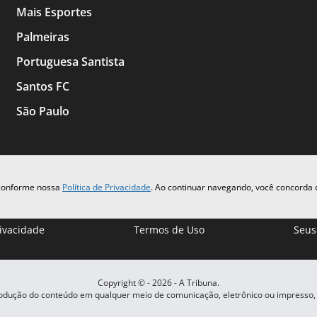
Mais Esportes
Palmeiras
Portuguesa Santista
Santos FC
São Paulo
 conforme nossa
Política de Privacidade
. Ao continuar navegando, você concorda
rivacidade
Termos de Uso
Seus
Copyright © -
2026
- A Tribuna.
rodução do conteúdo em qualquer meio de comunicação, eletrônico ou impresso,