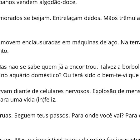
rbanos vendem algodão-doce.
morados se beijam. Entrelaçam dedos. Mãos trêmula
e movem enclausuradas em máquinas de aço. Na terra
nto.
as não se sabe quem já a encontrou. Talvez a borbol
 no aquário doméstico? Ou terá sido o bem-te-vi que
rvam diante de celulares nervosos. Explosão de mens
ara uma vida (in)feliz.
 ruas. Seguem teus passos. Para onde você vai? Par
os. Mas na irresistível trama da rotina faz juras ete