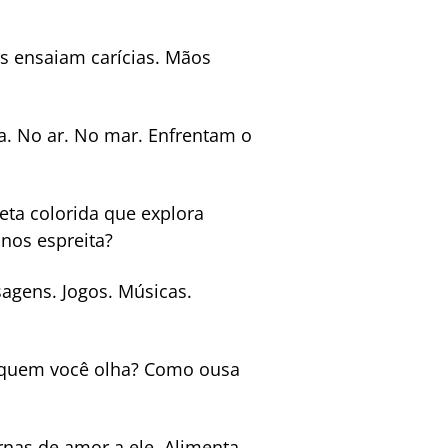
s ensaiam carícias. Mãos
. No ar. No mar. Enfrentam o
eta colorida que explora
 nos espreita?
agens. Jogos. Músicas.
a quem você olha? Como ousa
rnas de amor a ele. Alimenta-