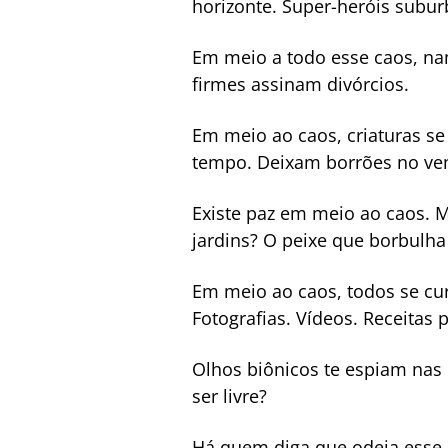
horizonte. Super-heróis subu
Em meio a todo esse caos, na
firmes assinam divórcios.
Em meio ao caos, criaturas s
tempo. Deixam borrões no ve
Existe paz em meio ao caos. M
jardins? O peixe que borbulha
Em meio ao caos, todos se cu
Fotografias. Vídeos. Receitas p
Olhos biônicos te espiam nas
ser livre?
Há quem diga que odeia esse ca