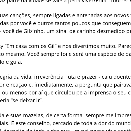
z parte da vida/E se vale a pena viver/Então morrer 
suas canções, sempre ligadas e antenadas aos novos
as por você e outros tantos poucos que conseguem r
você de Gilzinho, um sinal de carinho desmedido pe
ity “Em casa com os Gil” e nos divertimos muito. Pare
isso mesmo. Você sempre foi e será uma espécie de p
lo e guia.
egria da vida, irreverência, luta e prazer - caiu doent
r e reação e, imediatamente, a pergunta que pairava
s ou menos por aí que circulou pela imprensa o seu co
ia “se deixar ir”.
ida e suas mazelas, de certa forma, sempre me impre
iais. E este conselho, cercado de toda a dor do mun