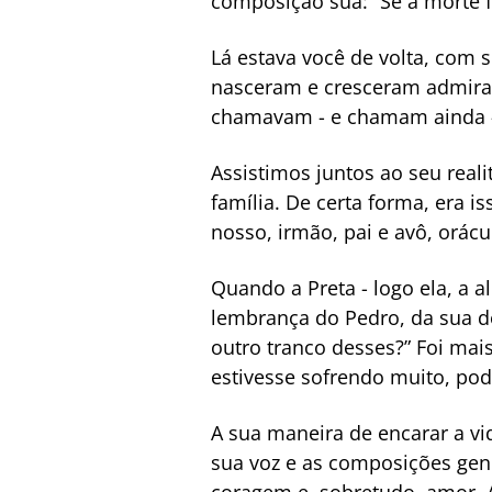
composição sua: “Se a morte fa
Lá estava você de volta, com 
nasceram e cresceram admirad
chamavam - e chamam ainda - 
Assistimos juntos ao seu real
família. De certa forma, era 
nosso, irmão, pai e avô, orácu
Quando a Preta - logo ela, a al
lembrança do Pedro, da sua do
outro tranco desses?” Foi mai
estivesse sofrendo muito, poder
A sua maneira de encarar a v
sua voz e as composições gen