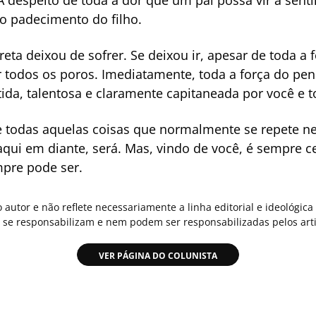
 despeito de toda a dor que um pai possa vir a sentir
o padecimento do filho.
reta deixou de sofrer. Se deixou ir, apesar de toda a
 todos os poros. Imediatamente, toda a força do pe
tida, talentosa e claramente capitaneada por você e t
e todas aquelas coisas que normalmente se repete n
aqui em diante, será. Mas, vindo de você, é sempre c
mpre pode ser.
o autor e não reflete necessariamente a linha editorial e ideológi
se responsabilizam e nem podem ser responsabilizadas pelos arti
VER PÁGINA DO COLUNISTA