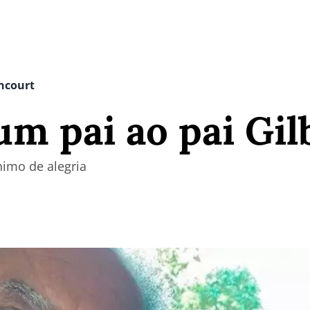
encourt
um pai ao pai Gil
nimo de alegria