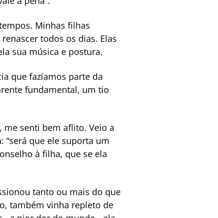
vale a pena”.
 tempos. Minhas filhas
enascer todos os dias. Elas
la sua música e postura.
cia que fazíamos parte da
arente fundamental, um tio
e, me senti bem aflito. Veio a
: “será que ele suporta um
nselho à filha, que se ela
ssionou tanto ou mais do que
do, também vinha repleto de