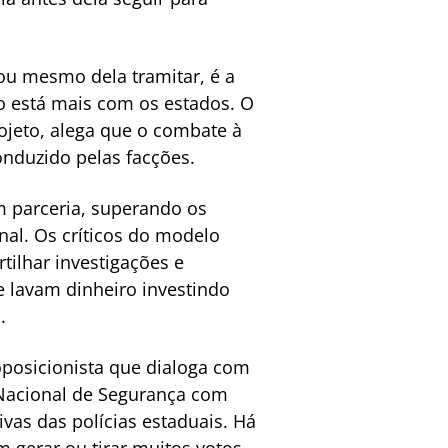
ou mesmo dela tramitar, é a
o está mais com os estados. O
ojeto, alega que o combate à
onduzido pelas facções.
m parceria, superando os
nal. Os críticos do modelo
tilhar investigações e
 e lavam dinheiro investindo
.
oposicionista que dialoga com
 Nacional de Segurança com
vas das polícias estaduais. Há
m gerar ou tirar muitos votos