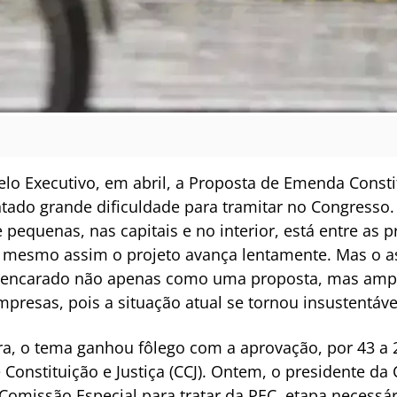
o Executivo, em abril, a Proposta de Emenda Constit
tado grande dificuldade para tramitar no Congresso.
 pequenas, nas capitais e no interior, está entre as 
e mesmo assim o projeto avança lentamente. Mas o a
 encarado não apenas como uma proposta, mas ampl
presas, pois a situação atual se tornou insustentáve
eira, o tema ganhou fôlego com a aprovação, por 43 a 
Constituição e Justiça (CCJ). Ontem, o presidente d
Comissão Especial para tratar da PEC, etapa necessár