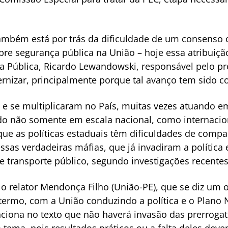
também está por trás da dificuldade de um consenso 
re segurança pública na União – hoje essa atribuiçã
ça Pública, Ricardo Lewandowski, responsável pelo pr
rnizar, principalmente porque tal avanço tem sido c
 e se multiplicaram no País, muitas vezes atuando e
ndo não somente em escala nacional, como internacio
ue as políticas estaduais têm dificuldades de compar
essas verdadeiras máfias, que já invadiram a política
 transporte público, segundo investigações recentes
 o relator Mendonça Filho (União-PE), que se diz um 
-termo, com a União conduzindo a política e o Plano
ciona no texto que não haverá invasão das prerrogati
o tema, pois resultados práticos ou a falta deles deve