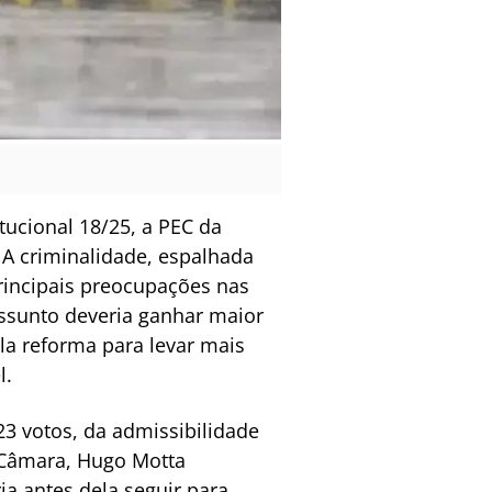
ucional 18/25, a PEC da
 A criminalidade, espalhada
principais preocupações nas
ssunto deveria ganhar maior
a reforma para levar mais
l.
23 votos, da admissibilidade
a Câmara, Hugo Motta
ia antes dela seguir para