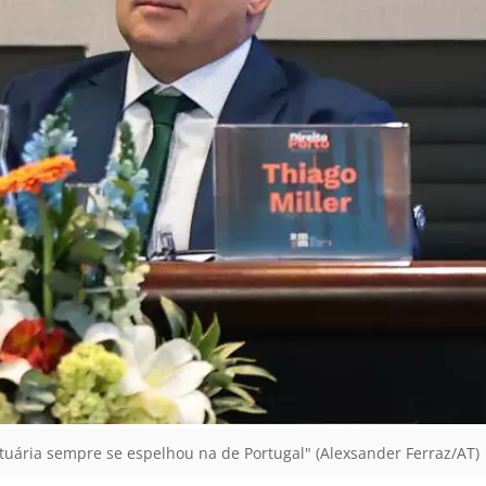
rtuária sempre se espelhou na de Portugal" (Alexsander Ferraz/AT)