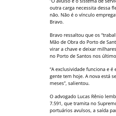
“O avulso é o sistema de ser
outra carga necessita dessa f
não. Não é o vínculo empregat
Bravo.
Bravo ressaltou que os “traba
Mão de Obra do Porto de Santo
virar a chave e deixar milhar
no Porto de Santos nos último
“A exclusividade funciona e é 
gente tem hoje. A nova está s
meses”, salientou.
O advogado Lucas Rênio lembr
7.591, que tramita no Supremo
portuários avulsos, a saída p