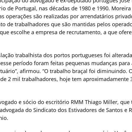
icipação do advogado e ex-deputado português José L
io de Portugal, nas décadas de 1980 e 1990. Moreira
as operações são realizadas por arrendatários priva
to de trabalhadores que são mantidas pelos operad
 que escolhe a empresa de recrutamento, a que ofere
slação trabalhista dos portos portugueses foi alterad
desse período foram feitas pequenas mudanças para 
uário”, afirmou. “O trabalho braçal foi diminuindo. 
 de 2 mil trabalhadores, hoje tem aproximadamente 3
vogado e sócio do escritório RMM Thiago Miller, que
advogada do Sindicato dos Estivadores de Santos e Reg
nio.