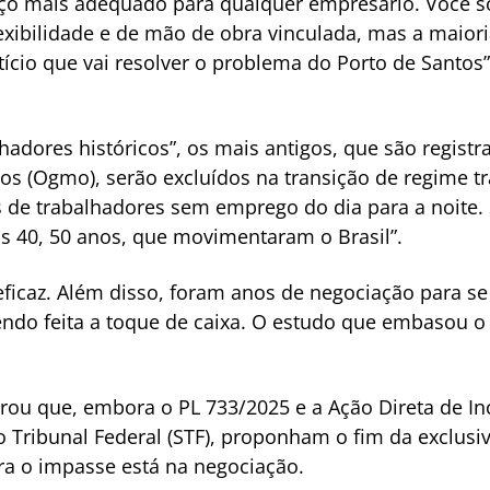
viço mais adequado para qualquer empresário. Você s
lexibilidade e de mão de obra vinculada, mas a maior
ício que vai resolver o problema do Porto de Santos”
lhadores históricos”, os mais antigos, que são regis
s (Ogmo), serão excluídos na transição de regime tra
es de trabalhadores sem emprego do dia para a noite
s 40, 50 anos, que movimentaram o Brasil”.
eficaz. Além disso, foram anos de negociação para se
endo feita a toque de caixa. O estudo que embasou o p
ou que, embora o PL 733/2025 e a Ação Direta de Inc
 Tribunal Federal (STF), proponham o fim da exclusi
ara o impasse está na negociação.