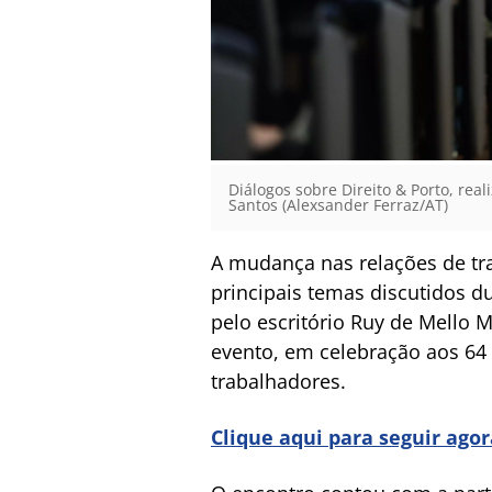
Diálogos sobre Direito & Porto, rea
Santos (Alexsander Ferraz/AT)
A mudança nas relações de tra
principais temas discutidos du
pelo escritório Ruy de Mello
evento, em celebração aos 64 
trabalhadores.
Clique aqui para seguir ago