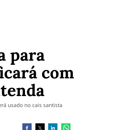
a para
icará com
ntenda
rá usado no cais santista