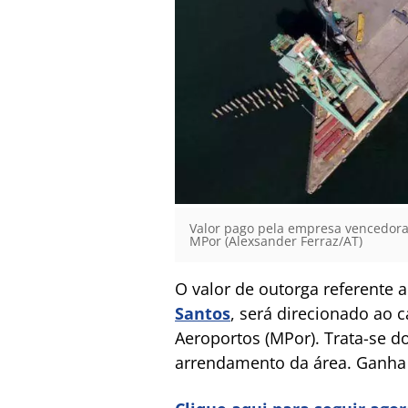
Valor pago pela empresa vencedora 
MPor (Alexsander Ferraz/AT)
O valor de outorga referente 
Santos
, será direcionado ao c
Aeroportos (MPor). Trata-se d
arrendamento da área. Ganha 