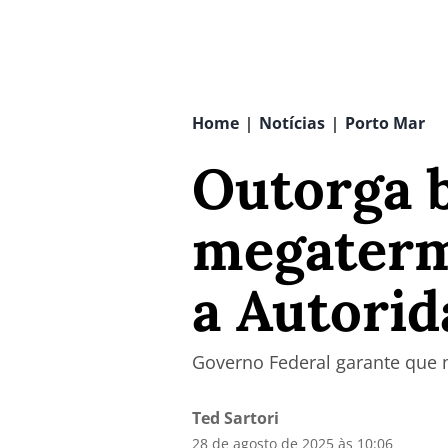
Home
Notícias
Porto Mar
|
|
Outorga b
megaterm
a Autorid
Governo Federal garante que 
Ted Sartori
28 de agosto de 2025 às 10:06