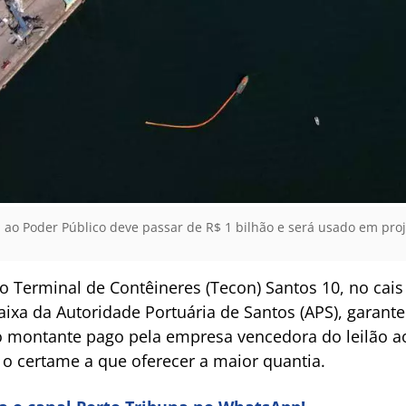
ao Poder Público deve passar de R$ 1 bilhão e será usado em proj
ao Terminal de Contêineres (Tecon) Santos 10, no cais
aixa da Autoridade Portuária de Santos (APS), garante
o montante pago pela empresa vencedora do leilão a
o certame a que oferecer a maior quantia.