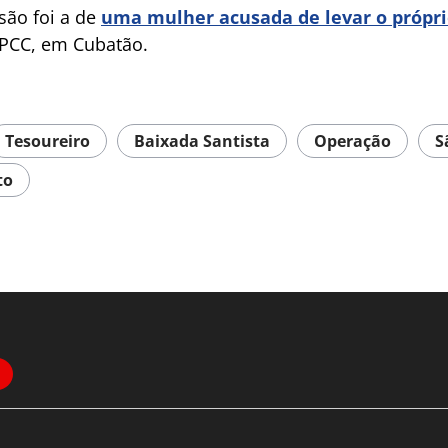
são foi a de
uma mulher acusada de levar o própri
PCC, em Cubatão.
Tesoureiro
Baixada Santista
Operação
S
to