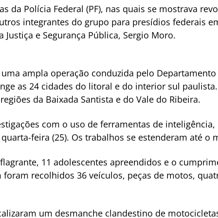
tas da Polícia Federal (PF), nas quais se mostrava rev
outros integrantes do grupo para presídios federais e
 Justiça e Segurança Pública, Sergio Moro.
e uma ampla operação conduzida pelo Departamento de
ange as 24 cidades do litoral e do interior sul paulist
regiões da Baixada Santista e do Vale do Ribeira.
tigações com o uso de ferramentas de inteligência, o
arta-feira (25). Os trabalhos se estenderam até o me
 flagrante, 11 adolescentes apreendidos e o cumpri
 foram recolhidos 36 veículos, peças de motos, qu
ocalizaram um desmanche clandestino de motocicleta