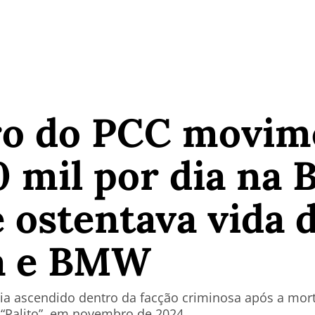
ro do PCC movim
0 mil por dia na 
e ostentava vida 
a e BMW
ria ascendido dentro da facção criminosa após a mort
 “Palito”, em novembro de 2024