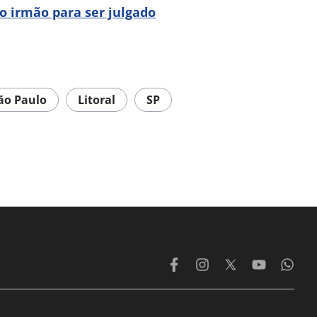
o irmão para ser julgado
ão Paulo
Litoral
SP