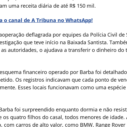
m uma receita diária de até R$ 150 mil.
ra o canal de A Tribuna no WhatsApp!
operação deflagrada por equipes da Polícia Civil de S
stigação que teve início na Baixada Santista. També
s autoridades, o ajudava a transferir o dinheiro do t
 o esquema financeiro operado por Barba foi detalha
etido. Os registros indicavam que cada ponto de ve
iamente. Esses locais funcionavam como uma espécie d
, Barba foi surpreendido enquanto dormia e não resist
s quatro filhos do casal, todos menores de idade. A
o, com carros de alto valor, como BMW, Range Rover 