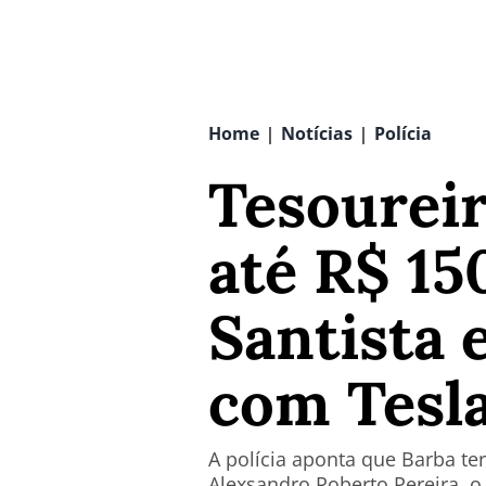
Home
Notícias
Polícia
|
|
Tesourei
até R$ 15
Santista 
com Tesl
A polícia aponta que Barba te
Alexsandro Roberto Pereira, o