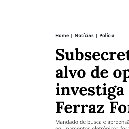
Home
Notícias
Polícia
|
|
Subsecret
alvo de o
investiga
Ferraz Fo
Mandado de busca e apreensã
equipamentos eletrônicos fo