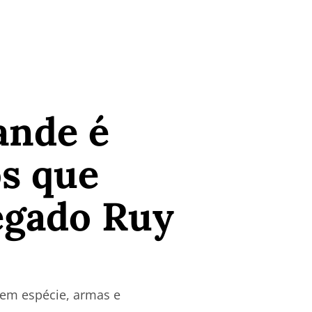
ande é
os que
egado Ruy
em espécie, armas e