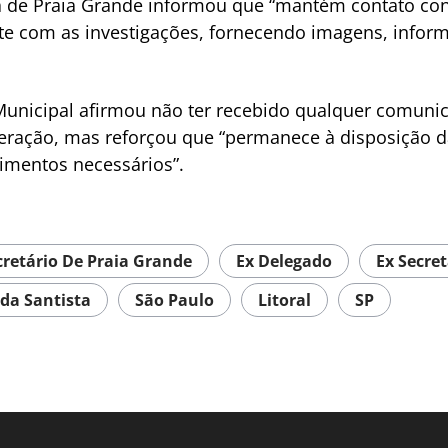
 de Praia Grande informou que “mantém contato const
te com as investigações, fornecendo imagens, infor
unicipal afirmou não ter recebido qualquer comunic
eração, mas reforçou que “permanece à disposição 
cimentos necessários”.
retário De Praia Grande
Ex Delegado
Ex Secret
da Santista
São Paulo
Litoral
SP