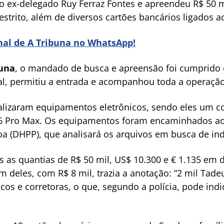
do ex-delegado Ruy Ferraz Fontes e apreendeu R$ 50 
restrito, além de diversos cartões bancários ligados a
anal de A Tribuna no WhatsApp!
buna
, o mandado de busca e apreensão foi cumprid
al, permitiu a entrada e acompanhou toda a operação
ocalizaram equipamentos eletrônicos, sendo eles um
16 Pro Max. Os equipamentos foram encaminhados a
a (DHPP), que analisará os arquivos em busca de ind
 as quantias de R$ 50 mil, US$ 10.300 e € 1.135 em d
eles, com R$ 8 mil, trazia a anotação: “2 mil Tadeu, 
os e corretoras, o que, segundo a polícia, pode in