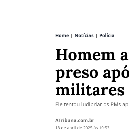
Home
Notícias
Polícia
|
|
Homem ati
preso apó
militares
Ele tentou ludibriar os PMs 
ATribuna.com.br
18 de abril de 2025 às 10:53