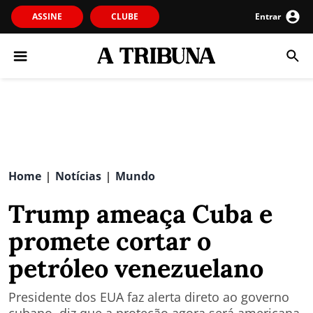
ASSINE
CLUBE
Entrar
Home
Notícias
Mundo
|
|
Trump ameaça Cuba e
promete cortar o
petróleo venezuelano
Presidente dos EUA faz alerta direto ao governo