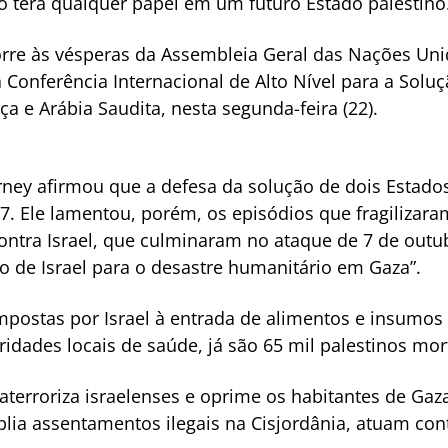
 terá qualquer papel em um futuro Estado palestino
re às vésperas da Assembleia Geral das Nações Uni
Conferência Internacional de Alto Nível para a Soluç
ça e Arábia Saudita, nesta segunda-feira (22).
ey afirmou que a defesa da solução de dois Estados
 Ele lamentou, porém, os episódios que fragilizaram
ntra Israel, que culminaram no ataque de 7 de outub
 de Israel para o desastre humanitário em Gaza”.
impostas por Israel à entrada de alimentos e insumos 
idades locais de saúde, já são 65 mil palestinos mort
“aterroriza israelenses e oprime os habitantes de Gaz
ia assentamentos ilegais na Cisjordânia, atuam con