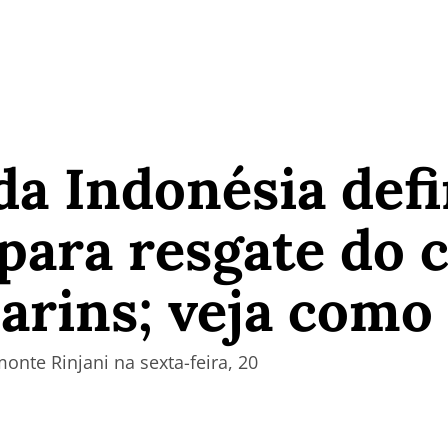
a Indonésia def
ara resgate do 
arins; veja como
monte Rinjani na sexta-feira, 20