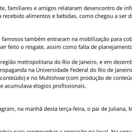
ate, familiares e amigos relataram desencontro de inf
ia recebido alimentos e bebidas, como chegou a ser 
os e famosos também entraram na mobilização para co
r feito o resgate, assim como falta de planejamento
 região metropolitana do Rio de Janeiro, e em dezem
opaganda na Universidade Federal do Rio de Janeiro 
 conteúdo) e no Multishow (com produção de conteúdo
de acumulava elogios profissionais.
tagram, na manhã desta terça-feira, o pai de Juliana,
onésia para acompanhar a operação no local. Na segun