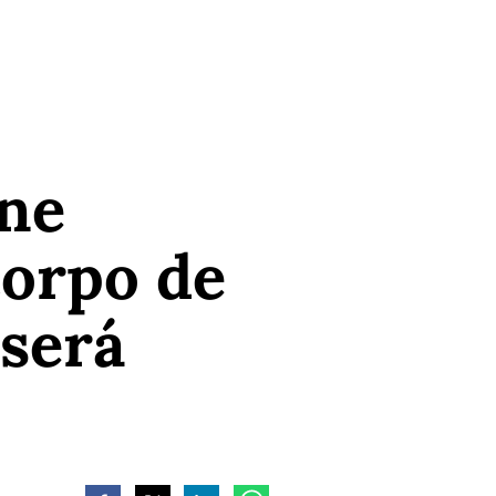
ine
corpo de
 será