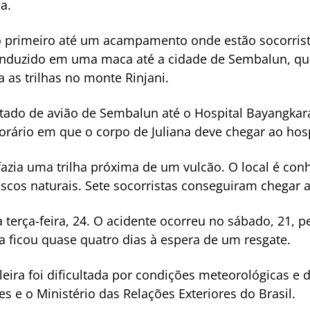
a.
o primeiro até um acampamento onde estão socorrista
conduzido em uma maca até a cidade de Sembalun, que
a as trilhas no monte Rinjani.
rtado de avião de Sembalun até o Hospital Bayangkar
rário em que o corpo de Juliana deve chegar ao hosp
fazia uma trilha próxima de um vulcão. O local é con
scos naturais. Sete socorristas conseguiram chegar ao
 terça-feira, 24. O acidente ocorreu no sábado, 21, pe
Ela ficou quase quatro dias à espera de um resgate.
ileira foi dificultada por condições meteorológicas e d
es e o Ministério das Relações Exteriores do Brasil.