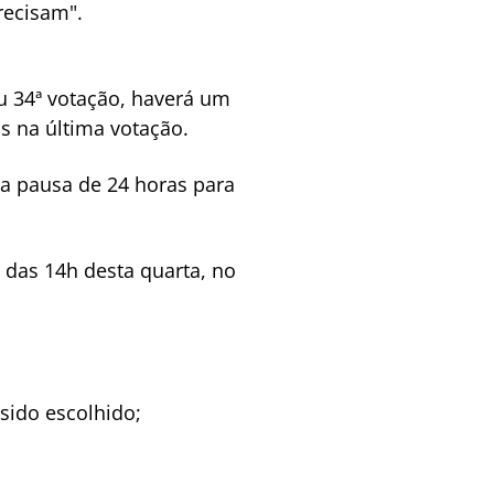
recisam".
ou 34ª votação, haverá um
s na última votação.
uma pausa de 24 horas para
 das 14h desta quarta, no
 sido escolhido;