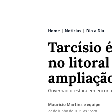
Home
Notícias
Dia a Dia
|
|
Tarcísio 
no litora
ampliação
Governador estará em encontr
Maurício Martins e equipe
22 de junho de 2025 às 15:28