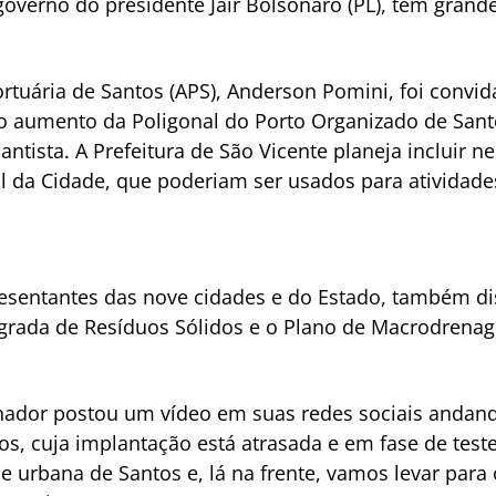
governo do presidente Jair Bolsonaro (PL), tem grande
rtuária de Santos (APS), Anderson Pomini, foi convid
 o aumento da Poligonal do Porto Organizado de Santo
ntista. A Prefeitura de São Vicente planeja incluir n
l da Cidade, que poderiam ser usados para atividade
esentantes das nove cidades e do Estado, também d
egrada de Resíduos Sólidos e o Plano de Macrodrenag
rnador postou um vídeo em suas redes sociais andan
os, cuja implantação está atrasada e em fase de teste
e urbana de Santos e, lá na frente, vamos levar para