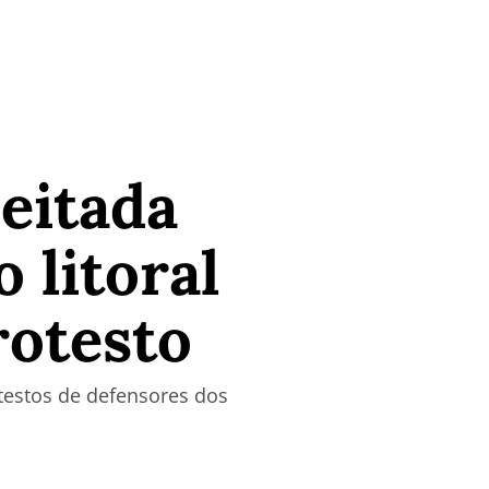
jeitada
 litoral
rotesto
otestos de defensores dos