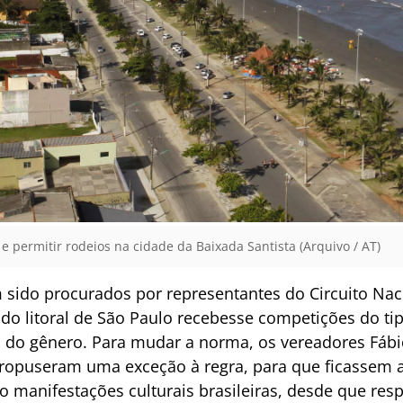
ão e permitir rodeios na cidade da Baixada Santista (Arquivo / AT)
sido procurados por representantes do Circuito Naci
 do litoral de São Paulo recebesse competições do ti
s do gênero. Para mudar a norma, os vereadores Fábi
 propuseram uma exceção à regra, para que ficassem 
 manifestações culturais brasileiras, desde que re