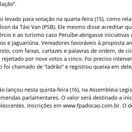
lação”.
oi levado para votação na quarta-feira (15), como re
dilson da Táxi Van (PSB). Ele mesmo disse acreditar qu
cio e ao turismo caso Peruíbe abrigasse iniciativas
os e Jaguariúna. Vereadores favoráveis à proposta a
esto, com faixas, cartazes e palavras de ordem, de 
rejeitado por nove votos a cinco. Foi preciso interve
o foi chamado de “ladrão” e registrou queixa em del
 lançou nesta quinta-feira (16), na Assembleia Legisl
mendas parlamentares. O valor será destinado a inic
olescentes. Inscrições em www.fpadocao.com.br. O d