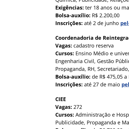
Exigências:
ter 18 anos ou mai
Bolsa-auxílio:
R$ 2.200,00
Inscrições:
até 2 de junho
pel
Coordenadoria de Reintegraç
Vagas:
cadastro reserva
Cursos:
Ensino Médio e univers
Engenharia Civil, Gestão Públi
Propaganda, RH, Secretariado, 
Bolsa-auxílio:
de R$ 475,05 a 
Inscrições:
até 27 de maio
pel
CIEE
Vagas:
272
Cursos:
Administração e Hospe
Publicidade, Propaganda e Ma