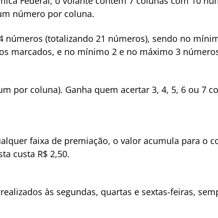
ica Federal, o volante contém 7 colunas com 10 núm
 um número por coluna.
 14 números (totalizando 21 números), sendo no mín
ros marcados, e no mínimo 2 e no máximo 3 números
um por coluna). Ganha quem acertar 3, 4, 5, 6 ou 7 
quer faixa de premiação, o valor acumula para o co
ta custa R$ 2,50.
realizados às segundas, quartas e sextas-feiras, sem