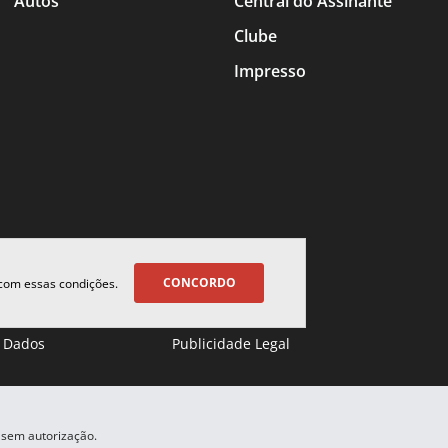
Autos
Central do Assinante
Clube
Impresso
CONCORDO
 com essas condições.
 Dados
Publicidade Legal
 sem autorização.