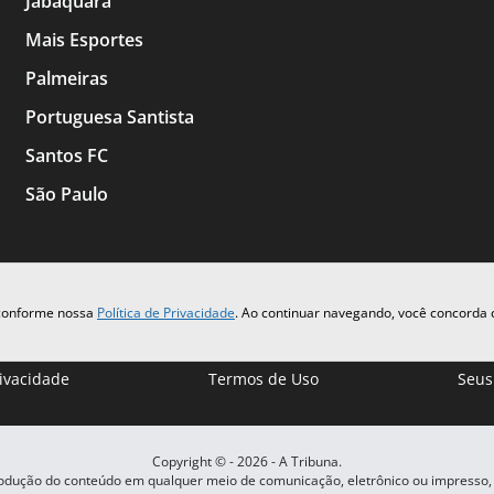
Jabaquara
Mais Esportes
Palmeiras
Portuguesa Santista
Santos FC
São Paulo
 conforme nossa
Política de Privacidade
. Ao continuar navegando, você concorda
rivacidade
Termos de Uso
Seus
Copyright © -
2026
- A Tribuna.
rodução do conteúdo em qualquer meio de comunicação, eletrônico ou impresso,