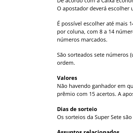
De acordo com a Caixa Econôm
O apostador deverá escolher
É possível escolher até mais
por coluna, com 8 a 14 núme
números marcados.
São sorteados sete números (
ordem.
Valores
Não havendo ganhador em qual
prêmio com 15 acertos. A apos
Dias de sorteio
Os sorteios da Super Sete são 
Assuntos relacionados