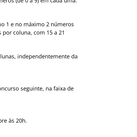
eros (de 0 a 9) em cada uma.
imo 1 e no máximo 2 números
 por coluna, com 15 a 21
colunas, independentemente da
ncurso seguinte, na faixa de
pre às 20h.