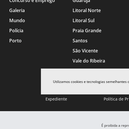
Concurso e Emprego
Guarujá
Galeria
Litoral Norte
Mundo
Litoral Sul
Polícia
Praia Grande
Porto
Santos
São Vicente
Vale do Ribeira
Utilizamos cookies e tecnologias semelhantes
Expediente
Política de P
É proibida a rep