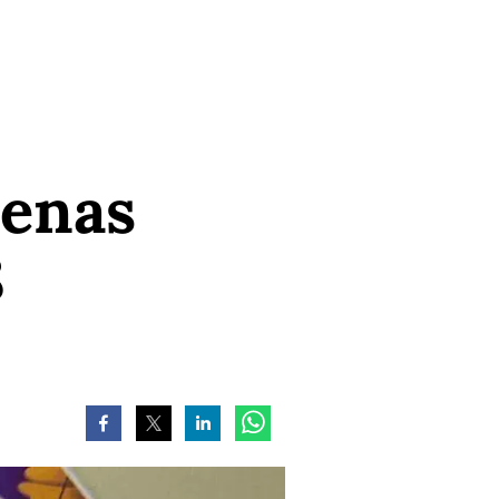
zenas
8