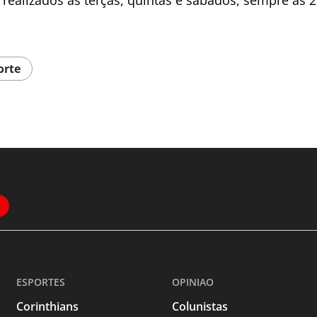
realizados às terças, quintas e sábados, sempre às 2
orte
ESPORTES
OPINIAO
Corinthians
Colunistas