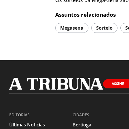
Os sorteios da Mega-Sena são 
Assuntos relacionados
Megasena
Sorteio
S
ASSINE
EDITORIAS
CIDADES
Últimas Notícias
Bertioga