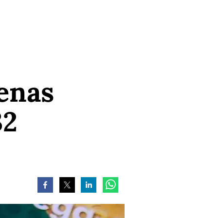
enas
32