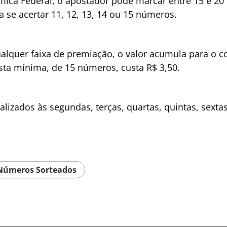
ica Federal, o apostador pode marcar entre 15 e 20
a se acertar 11, 12, 13, 14 ou 15 números.
quer faixa de premiação, o valor acumula para o co
sta mínima, de 15 números, custa R$ 3,50.
ealizados às segundas, terças, quartas, quintas, sext
Números Sorteados