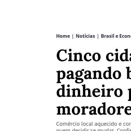
Home
Notícias
Brasil e Eco
|
|
Cinco cid
pagando 
dinheiro 
moradores
Comércio local aquecido e co
quem decidir se mudar. Confir