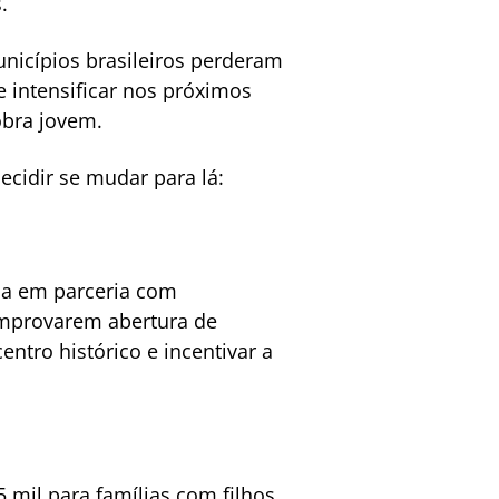
.
unicípios brasileiros perderam
 intensificar nos próximos
obra jovem.
cidir se mudar para lá:
ma em parceria com
omprovarem abertura de
entro histórico e incentivar a
 mil para famílias com filhos