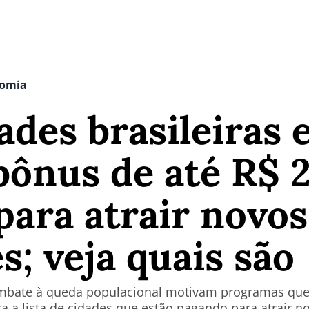
nomia
ades brasileiras 
bônus de até R$ 
para atrair novos
; veja quais são
mbate à queda populacional motivam programas que 
a a lista de cidades que estão pagando para atrair n