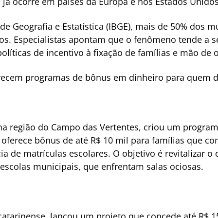
 já ocorre em países da Europa e nos Estados Unidos
 de Geografia e Estatística (IBGE), mais de 50% dos m
os. Especialistas apontam que o fenômeno tende a se
olíticas de incentivo à fixação de famílias e mão de 
erecem programas de bônus em dinheiro para quem de
, na região do Campo das Vertentes, criou um progra
 oferece bônus de até R$ 10 mil para famílias que c
a de matrículas escolares. O objetivo é revitalizar o c
escolas municipais, que enfrentam salas ociosas.
catarinense, lançou um projeto que concede até R$ 15