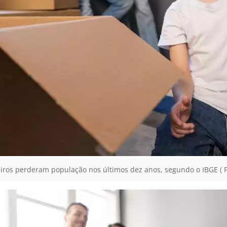
iros perderam população nos últimos dez anos, segundo o IBGE ( Fo