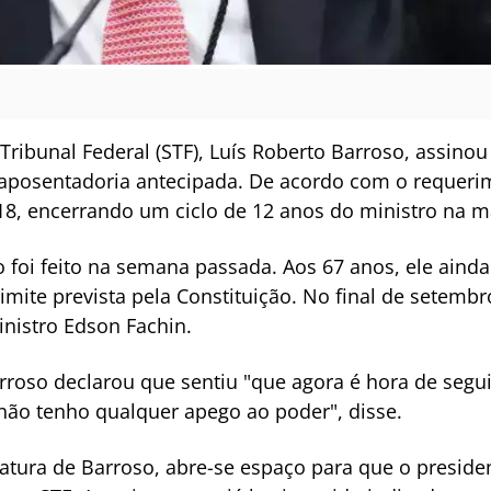
ribunal Federal (STF), Luís Roberto Barroso, assinou 
 aposentadoria antecipada. De acordo com o requeri
a, 18, encerrando um ciclo de 12 anos do ministro na ma
 foi feito na semana passada. Aos 67 anos, ele aind
imite prevista pela Constituição. No final de setemb
nistro Edson Fachin.
arroso declarou que sentiu "que agora é hora de seg
não tenho qualquer apego ao poder", disse.
tura de Barroso, abre-se espaço para que o president