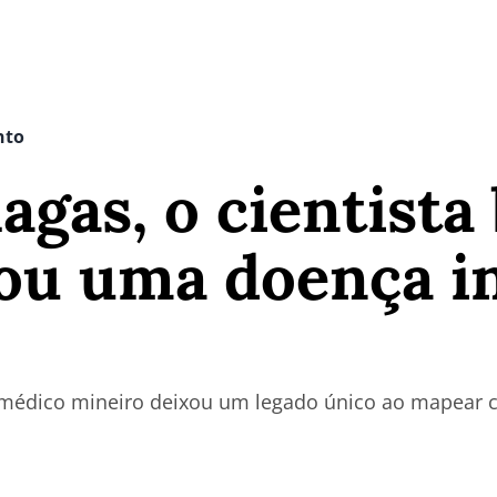
nto
agas, o cientista 
ou uma doença in
édico mineiro deixou um legado único ao mapear ca