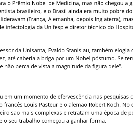
para o Prêmio Nobel de Medicina, mas não chegou a 
entista brasileiro, e o Brasil ainda era muito pobre do
 lideravam (França, Alemanha, depois Inglaterra), ma
e infectologia da Unifesp e diretor técnico do Hospi
fessor da Unisanta, Evaldo Stanislau, também elogia 
fez, até caberia a briga por um Nobel póstumo. Se te
e não perca de vista a magnitude da figura dele”.
eu em um momento de efervescência nas pesquisas cie
francês Louis Pasteur e o alemão Robert Koch. No e
leiro são mais complexas e retratam uma época de po
e o seu trabalho começou a ganhar forma.