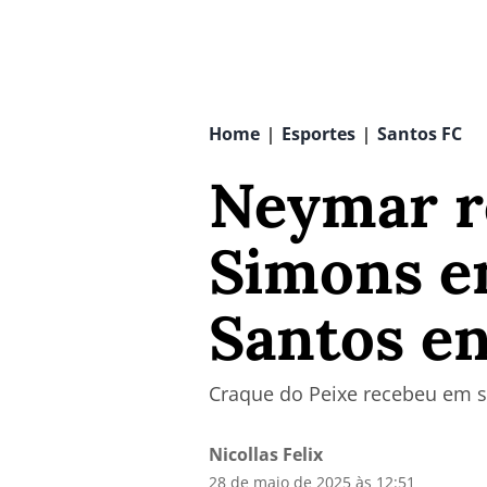
Home
Esportes
Santos FC
|
|
Neymar r
Simons e
Santos en
Craque do Peixe recebeu em s
Nicollas Felix
28 de maio de 2025 às 12:51