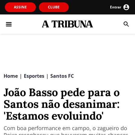
ASSINE
CLUBE
Entrar
Home
Esportes
Santos FC
|
|
João Basso pede para o
Santos não desanimar:
'Estamos evoluindo'
Com boa performance em campo, o zagueiro do