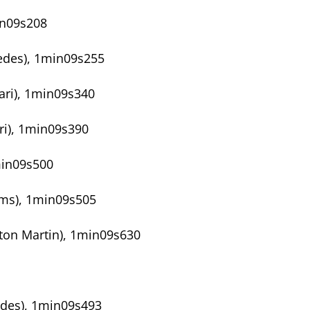
in09s208
cedes), 1min09s255
rari), 1min09s340
ri), 1min09s390
min09s500
iams), 1min09s505
ton Martin), 1min09s630
cedes), 1min09s493