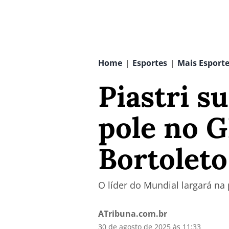
Home
Esportes
Mais Esport
|
|
Piastri s
pole no G
Bortoleto
O líder do Mundial largará na 
ATribuna.com.br
30 de agosto de 2025 às 11:33