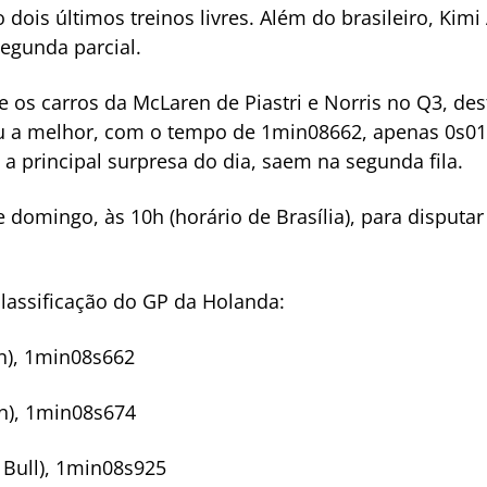
dois últimos treinos livres. Além do brasileiro, Kimi
egunda parcial.
e os carros da McLaren de Piastri e Norris no Q3, des
ou a melhor, com o tempo de 1min08662, apenas 0s012 
a principal surpresa do dia, saem na segunda fila.
te domingo, às 10h (horário de Brasília), para disput
classificação do GP da Holanda:
en), 1min08s662
en), 1min08s674
 Bull), 1min08s925