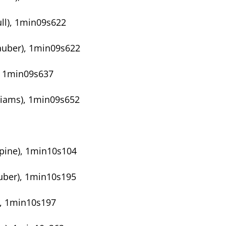
ull), 1min09s622
Sauber), 1min09s622
), 1min09s637
lliams), 1min09s652
lpine), 1min10s104
auber), 1min10s195
), 1min10s197