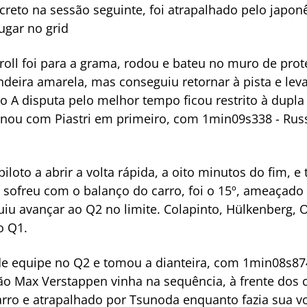
eto na sessão seguinte, foi atrapalhado pelo japon
lugar no grid
roll foi para a grama, rodou e bateu no muro de prot
ndeira amarela, mas conseguiu retornar à pista e leva
o A disputa pelo melhor tempo ficou restrito à dupl
inou com Piastri em primeiro, com 1min09s338 - Rus
 piloto a abrir a volta rápida, a oito minutos do fim,
ro sofreu com o balanço do carro, foi o 15º, ameaçad
u avançar ao Q2 no limite. Colapinto, Hülkenberg, 
o Q1.
de equipe no Q2 e tomou a dianteira, com 1min08s874,
ião Max Verstappen vinha na sequência, à frente dos 
arro e atrapalhado por Tsunoda enquanto fazia sua vo