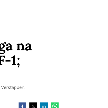
rga na
F-1;
x Verstappen.