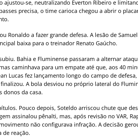
ajustou-se, neutralizando Everton Ribeiro e limitan
passes precisa, o time carioca chegou a abrir o plac
nto.
ou Ronaldo a fazer grande defesa. A lesão de Samuel
principal baixa para o treinador Renato Gaúcho.
o subiu. Bahia e Fluminense passaram a alternar ataq
, mas caminhava para um empate até que, aos 40 minu
ean Lucas fez lançamento longo do campo de defesa,
inalizou. A bola desviou no próprio lateral do Flumi
os donos da casa.
ítulos. Pouco depois, Soteldo arriscou chute que de
ragem assinalou pênalti, mas, após revisão no VAR, Ra
ovimento não configurava infração. A decisão gerou
va de reação.