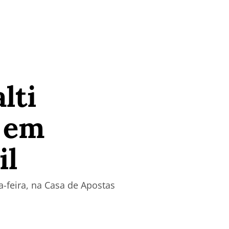
lti
r em
il
a-feira, na Casa de Apostas