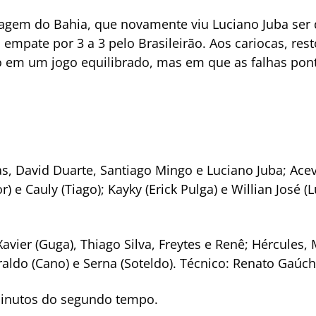
tagem do Bahia, que novamente viu Luciano Juba ser 
o empate por 3 a 3 pelo Brasileirão. Aos cariocas, re
o em um jogo equilibrado, mas em que as falhas pon
as, David Duarte, Santiago Mingo e Luciano Juba; Ace
) e Cauly (Tiago); Kayky (Erick Pulga) e Willian José 
ier (Guga), Thiago Silva, Freytes e Renê; Hércules, M
raldo (Cano) e Serna (Soteldo). Técnico: Renato Gaúch
minutos do segundo tempo.