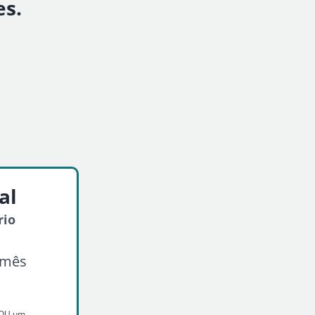
es.
al
rio
/mês
o OU um