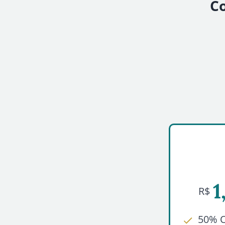
Co
1
R$
50% 