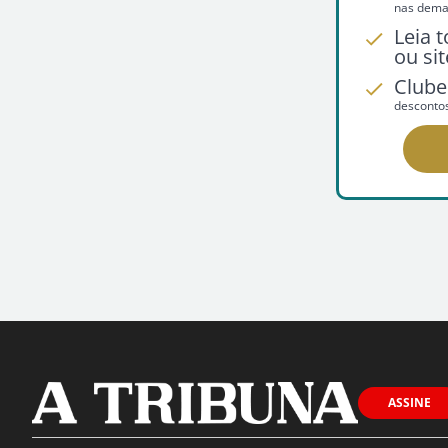
nas demai
Leia 
ou sit
Clube
desconto
ASSINE