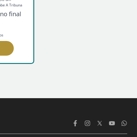
ube A Tribuna
no final
os