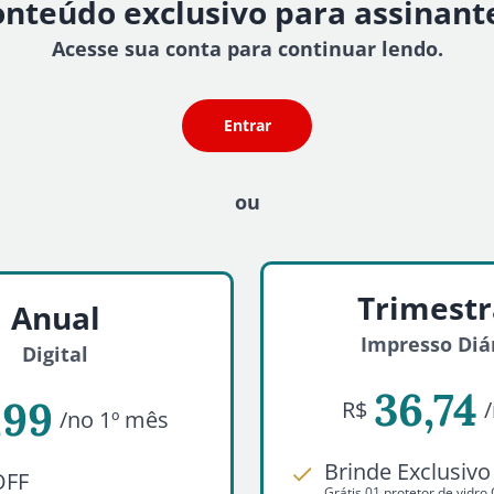
nteúdo exclusivo para assinant
Acesse sua conta para continuar lendo.
Entrar
ou
Trimestr
Anual
Impresso Diá
Digital
36,74
,99
R$
/no 1º mês
Brinde Exclusivo
OFF
Grátis 01 protetor de vidr