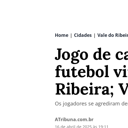
Home
Cidades
Vale do Ribei
|
|
Jogo de 
futebol v
Ribeira;
Os jogadores se agrediram den
ATribuna.com.br
16 de abril de 2025 às 19:11