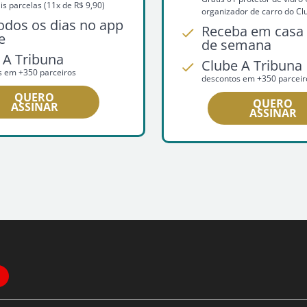
s parcelas (11x de R$ 9,90)
organizador de carro do Cl
todos os dias no app
Receba em casa 
e
de semana
 A Tribuna
Clube A Tribuna
s em +350 parceiros
descontos em +350 parceir
QUERO
QUERO
ASSINAR
ASSINAR