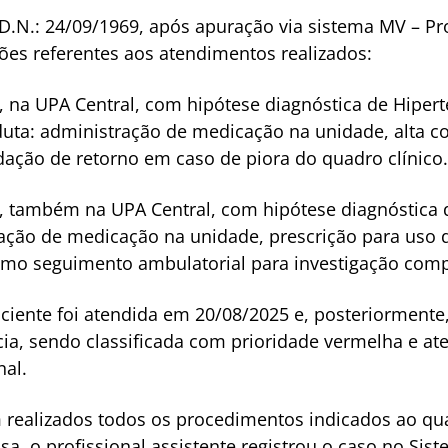
 D.N.: 24/09/1969, após apuração via sistema MV – Pr
ões referentes aos atendimentos realizados:
 na UPA Central, com hipótese diagnóstica de Hiperte
uta: administração de medicação na unidade, alta c
ação de retorno em caso de piora do quadro clínico.
, também na UPA Central, com hipótese diagnóstica 
ação de medicação na unidade, prescrição para uso d
omo seguimento ambulatorial para investigação com
aciente foi atendida em 20/08/2025 e, posteriorment
ia, sendo classificada com prioridade vermelha e a
nal.
 realizados todos os procedimentos indicados ao qua
sa, o profissional assistente registrou o caso no Si