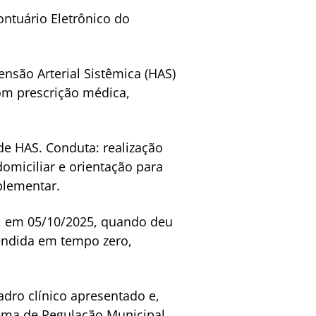
ontuário Eletrônico do
nsão Arterial Sistêmica (HAS)
om prescrição médica,
de HAS.
Conduta: realização
omiciliar e orientação para
plementar.
e, em 05/10/2025, quando deu
tendida em tempo zero,
dro clínico apresentado e,
stema de Regulação Municipal,