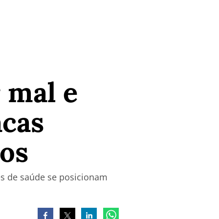
 mal e
acas
tos
des de saúde se posicionam