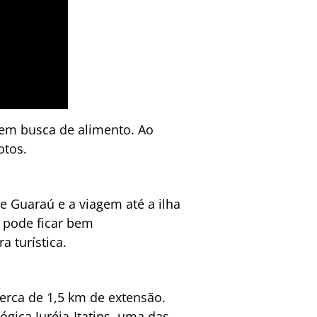
 em busca de alimento. Ao
otos.
 Guaraú e a viagem até a ilha
l pode ficar bem
 turística.
cerca de 1,5 km de extensão.
ógica Juréia-Itatins, uma das