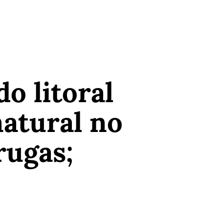
o litoral
natural no
rugas;