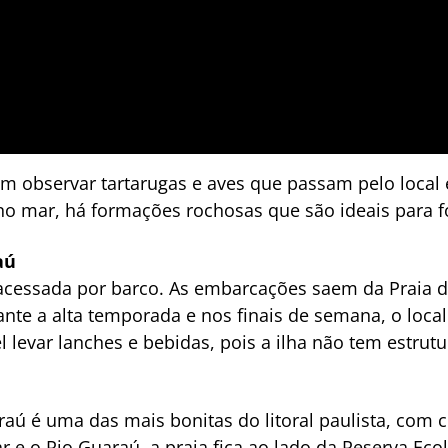
em observar tartarugas e aves que passam pelo local
no mar, há formações rochosas que são ideais para f
aú
acessada por barco. As embarcações saem da Praia de
ante a alta temporada e nos finais de semana, o loca
evar lanches e bebidas, pois a ilha não tem estrutura
raú é uma das mais bonitas do litoral paulista, com 
r e o Rio Guaraú, a praia fica ao lado da Reserva Ecol