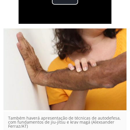
Também haverá apresentação de técnicas de autodefesa,
com fundamentos de jiu-jítsu e krav magá (Alexsander
Ferraz/AT)