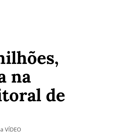
ilhões,
a na
itoral de
ja VÍDEO