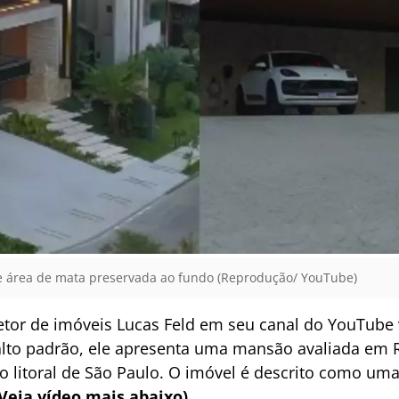
e área de mata preservada ao fundo (Reprodução/ YouTube)
etor de imóveis Lucas Feld em seu canal do YouTub
alto padrão, ele apresenta uma mansão avaliada em R
no litoral de São Paulo. O imóvel é descrito como uma
(Veja vídeo mais abaixo)