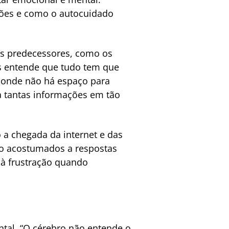
tões e como o autocuidado
us predecessores, como os
es entende que tudo tem que
 onde não há espaço para
a tantas informações em tão
a chegada da internet e das
São acostumados a respostas
 à frustração quando
ntal. “O cérebro não entende o