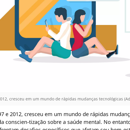
 2012, cresceu em um mundo de rápidas mudanças tecnológicas (Ad
997 e 2012, cresceu em um mundo de rápidas mudança
da conscien-tização sobre a saúde mental. No entant
nfrentam desafios específicos que afetam seu bem-es