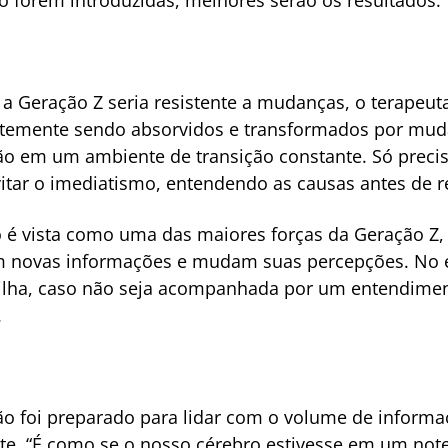
 a Geração Z seria resistente a mudanças, o terape
ntemente sendo absorvidos e transformados por muda
tão em um ambiente de transição constante. Só preci
itar o imediatismo, entendendo as causas antes de r
 é vista como uma das maiores forças da Geração Z, 
m novas informações e mudam suas percepções. No e
lha, caso não seja acompanhada por um entendimen
.
 foi preparado para lidar com o volume de informa
. “É como se o nosso cérebro estivesse em um note