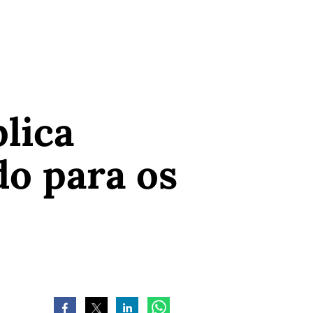
plica
do para os