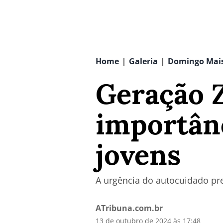
Home
Galeria
Domingo Mai
|
|
Geração Z
importânc
jovens
A urgência do autocuidado pr
ATribuna.com.br
13 de outubro de 2024 às 17:48