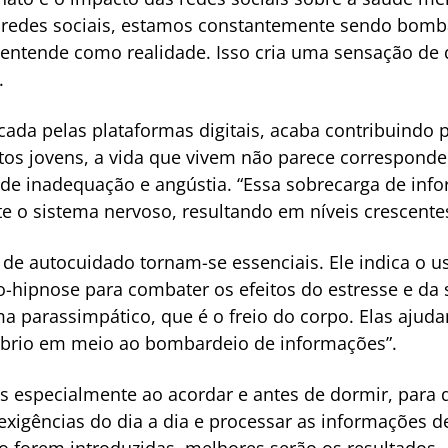
as redes sociais, estamos constantemente sendo bo
o entende como realidade. Isso cria uma sensação de q
.
icada pelas plataformas digitais, acaba contribuindo 
itos jovens, a vida que vivem não parece correspond
de inadequação e angústia. “Essa sobrecarga de inf
te o sistema nervoso, resultando em níveis crescente
s de autocuidado tornam-se essenciais. Ele indica o 
-hipnose para combater os efeitos do estresse e da s
a parassimpático, que é o freio do corpo. Elas ajudam
íbrio em meio ao bombardeio de informações”.
as especialmente ao acordar e antes de dormir, para
exigências do dia a dia e processar as informações
o forem introduzidas, melhores serão os resultados.