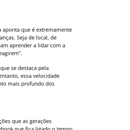
uta aponta que é extremamente
nças. Seja de local, de
sam aprender a lidar com a
eagirem”.
que se destaca pela
ntanto, essa velocidade
to mais profundo dos
ções que as gerações
book que fica ligado o tempo