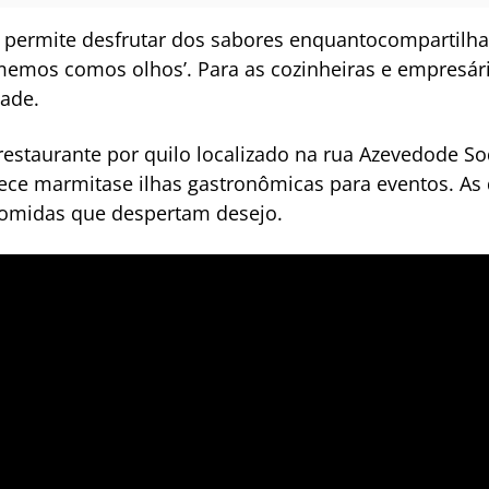
s permite desfrutar dos sabores enquantocompartilh
emos comos olhos’. Para as cozinheiras e empresári
dade.
staurante por quilo localizado na rua Azevedode Sod
ece marmitase ilhas gastronômicas para eventos. As
comidas que despertam desejo.