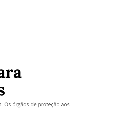
ara
s
s. Os órgãos de proteção aos
a