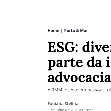
Home
Porto & Mar
|
ESG: dive
parte da 
advocaci
A RMM investe em pessoas, div
Fabiana Stelina
6 de julho de 2026 às 19:27