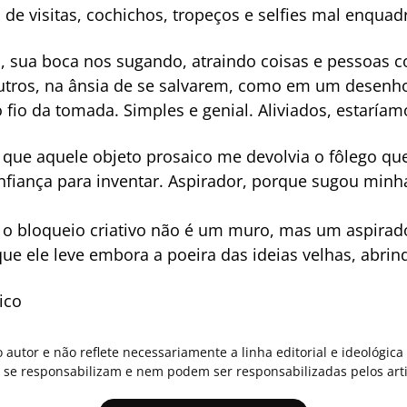
 de visitas, cochichos, tropeços e selfies mal enquad
a, sua boca nos sugando, atraindo coisas e pessoas
utros, na ânsia de se salvarem, como em um desenho
fio da tomada. Simples e genial. Aliviados, estaríam
 que aquele objeto prosaico me devolvia o fôlego qu
nfiança para inventar. Aspirador, porque sugou minh
s, o bloqueio criativo não é um muro, mas um aspira
que ele leve embora a poeira das ideias velhas, abri
ico
o autor e não reflete necessariamente a linha editorial e ideológi
se responsabilizam e nem podem ser responsabilizadas pelos arti