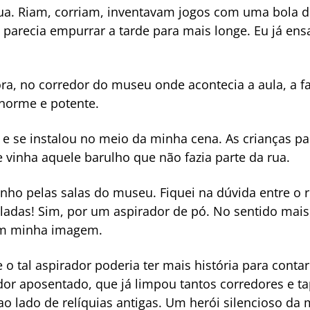
ua. Riam, corriam, inventavam jogos com uma bola d
parecia empurrar a tarde para mais longe. Eu já ensa
ra, no corredor do museu onde acontecia a aula, a fa
enorme e potente.
e se instalou no meio da minha cena. As crianças pa
e vinha aquele barulho que não fazia parte da rua.
ho pelas salas do museu. Fiquei na dúvida entre o re
ladas! Sim, por um aspirador de pó. No sentido mais 
em minha imagem.
e o tal aspirador poderia ter mais história para con
dor aposentado, que já limpou tantos corredores e t
o lado de relíquias antigas. Um herói silencioso d