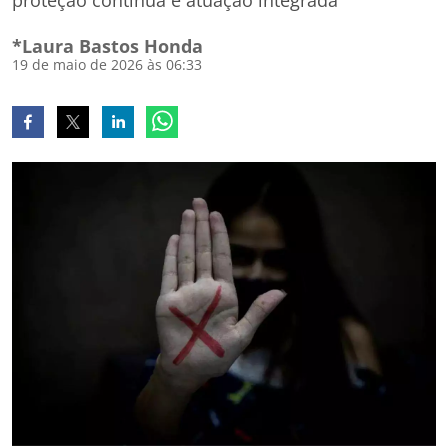
proteção contínua e atuação integrada
*Laura Bastos Honda
19 de maio de 2026 às 06:33