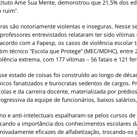
stituto Ame Sua Mente, demonstrou que 21,5% dos e
 ruim”.
eiras são notoriamente violentas e inseguras. Nesse 
rofessores entrevistados relataram ter sido vítimas
acordo com a Fapesp, os casos de violência escolar 
tim técnico “Escola que Protege” (MEC/MDHC), entre 
olência extrema, com 177 vítimas – 56 fatais e 121 fer
se estado de coisas foi construído ao longo de déca
micos fanatizados e burocratas sedentos de cargos. P
olas e da carreira docente, materializada por prédios
ogressiva da equipe de funcionários, baixos salários,
ino e anti-intelectuais espalharam-se pelos cursos 
atacando a importância dos conhecimentos escolares
rovadamente eficazes de alfabetização, trocando-os 