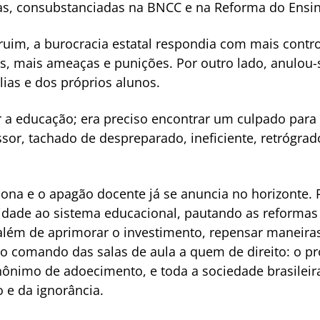
sas, consubstanciadas na BNCC e na Reforma do Ensi
ruim, a burocracia estatal respondia com mais contr
s, mais ameaças e punições. Por outro lado, anulou-
lias e dos próprios alunos.
 a educação; era preciso encontrar um culpado para
essor, tachado de despreparado, ineficiente, retrógrado
lona e o apagão docente já se anuncia no horizonte. Pa
lidade ao sistema educacional, pautando as reformas p
lém de aprimorar o investimento, repensar maneiras 
 o comando das salas de aula a quem de direito: o pro
nônimo de adoecimento, e toda a sociedade brasilei
 e da ignorância.