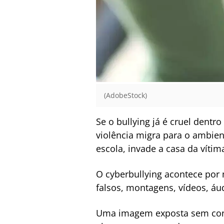
(AdobeStock)
Se o bullying já é cruel dent
violência migra para o ambient
escola, invade a casa da víti
O cyberbullying acontece por m
falsos, montagens, vídeos, á
Uma imagem exposta sem con