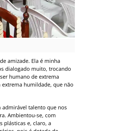
nde amizade. Ela é minha
os dialogado muito, trocando
 ser humano de extrema
ua extrema humildade, que não
m admirável talento que nos
eira. Ambientou-se, com
 plásticas e, claro, a
rários, pois é dotada de