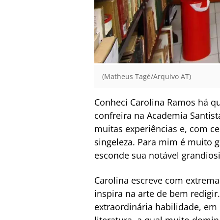
(Matheus Tagé/Arquivo AT)
Conheci Carolina Ramos há qu
confreira na Academia Santist
muitas experiências e, com 
singeleza. Para mim é muito g
esconde sua notável grandios
Carolina escreve com extrema 
inspira na arte de bem redigi
extraordinária habilidade, em d
literatura, a qual muito domi