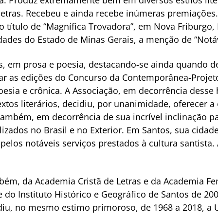
etras. Recebeu e ainda recebe inúmeras premiações.
 o título de “Magnífica Trovadora”, em Nova Friburgo, 
idades do Estado de Minas Gerais, a menção de “Notá
os, em prosa e poesia, destacando-se ainda quando d
grar as edições do Concurso da Contemporânea-Projet
esia e crônica. A Associação, em decorrência desse 
tos literários, decidiu, por unanimidade, oferecer a 
ambém, em decorrência de sua incrível inclinação pa
zados no Brasil e no Exterior. Em Santos, sua cidade
elos notáveis serviços prestados à cultura santist
bém, da Academia Cristã de Letras e da Academia Fem
e do Instituto Histórico e Geográfico de Santos de 200
idiu, no mesmo estimo primoroso, de 1968 a 2018, a U