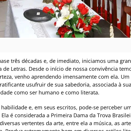
ase três décadas e, de imediato, iniciamos uma gra
a de Letras. Desde o início de nossa convivência tem
certeza, venho aprendendo imensamente com ela. Um
ratificante usufruir de sua sabedoria, associada à s
idade como ser humano e como literata.
habilidade e, em seus escritos, pode-se perceber u
r. Ela é considerada a Primeira Dama da Trova Brasil
iversas vertentes da arte, entre ela a música, as artes
na. Produz extremamente bem em diversos estilos lite