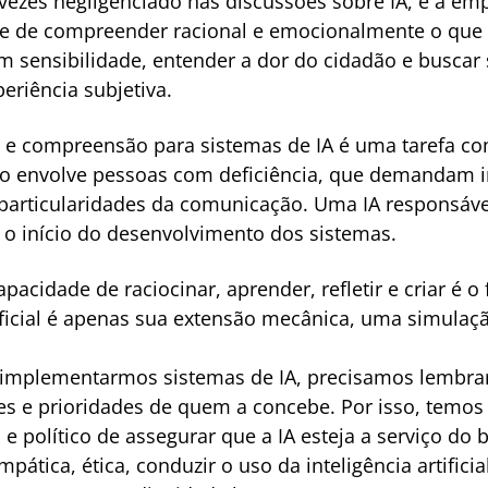
vezes negligenciado nas discussões sobre IA, é a emp
de de compreender racional e emocionalmente o que 
com sensibilidade, entender a dor do cidadão e busca
riência subjetiva.
ta e compreensão para sistemas de IA é uma tarefa co
 envolve pessoas com deficiência, que demandam int
 particularidades da comunicação. Uma IA responsáve
e o início do desenvolvimento dos sistemas.
capacidade de raciocinar, aprender, refletir e criar 
rtificial é apenas sua extensão mecânica, uma simula
 implementarmos sistemas de IA, precisamos lembrar
sses e prioridades de quem a concebe. Por isso, temos
 e político de assegurar que a IA esteja a serviço 
 empática, ética, conduzir o uso da inteligência artific