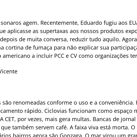
sonaros agem. Recentemente, Eduardo fugiu aos EUA
ue aplicasse as supertaxas aos nossos produtos expo
 depois de muita conversa, reduzir tudo aquilo. Agora
ma cortina de fumaça para não explicar sua participaç
o americano a incluir PCC e CV como organizações ter
Vicente
s são renomeadas conforme o uso e a conveniência. 
ocamento rápido. Ciclovias funcionam como espaço m
 A CET, por vezes, mais gera multas. Bancas de jorna
 que também servem café. A faixa viva está morta. O 
vários bairros agora são Gonzaga. O mar virou um gr