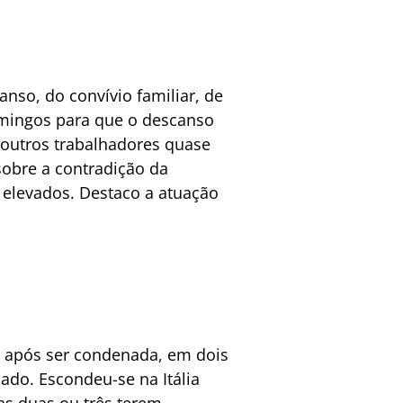
nso, do convívio familiar, de
omingos para que o descanso
 outros trabalhadores quase
sobre a contradição da
s elevados. Destaco a atuação
il após ser condenada, em dois
giado. Escondeu-se na Itália
ras duas ou três terem