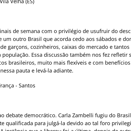
ila Velha (ES)
inais de semana com o privilégio de usufruir do desca
e um outro Brasil que acorda cedo aos sábados e d
 de garçons, cozinheiros, caixas do mercado e tantos
da população. Essa discussão também nos fez refletir 
cos brasileiros, muito mais flexíveis e com benefício
 nessa pauta e levá-la adiante.
rança - Santos
z ao debate democrático. Carla Zambelli fugiu do Bras
e qualificada para julgá-la devido ao tal foro privile
A instância que a liberou foi a última, depois de out